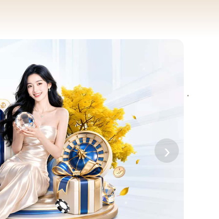
展示
新闻资讯
联系我们
在线咨询