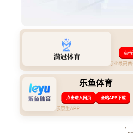
天价转会？曼联为桑乔开出650
2026-07-06T10:09:18+08:00
admin
引言：高价转会背后的博弈引发热议
在足球转会市场上，球员的身价往往成为焦
英镑
，这一数字让不少球迷和业内人士直呼“
表示拒绝前往沙特联赛效力。这场转会风波
钱与个人意愿之间的复杂博弈。究竟是什么
的故事。