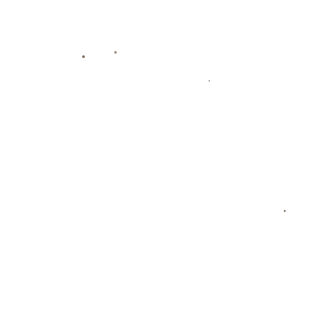
提交
友情
友情链