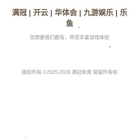
巴佩和主教练安切洛蒂。究竟是姆巴佩的表现
不佳拖累了球队，还是安帅的战术安排出现了
失误？这不仅是一场输球的简单总结，更是一
次关于责任归属的激烈辩论。本文将从多个角
度剖析这场失利，探讨背后真正的原因，带你
揭开皇马失利的真相。
一：姆巴佩表现低迷是否是主因
作为巴黎圣日耳曼转会而来的超级巨星，
姆巴
佩
承载了无数皇马球迷的期待。然而，在这场
关键比赛中，他的表现却让人失望。数据显
示，姆巴佩全场仅有2次射门，且无一命中目
标，
丢失球权的次数高达5次
，这对于一名顶
级前锋来说显然不合格。尤其是在球队急需进
球的时刻，他的隐身让进攻线显得乏力。
有评论指出，姆巴佩可能尚未完全适应皇马的
体系，与队友之间的默契不足。毕竟，他加盟