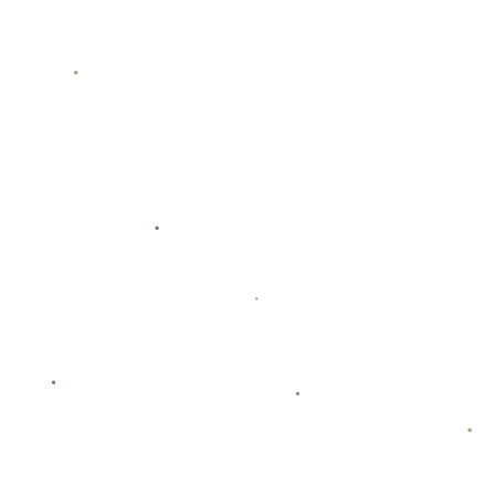
性别
*
备注信息
*
提交