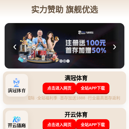
新闻资讯
网站首页
新闻资讯