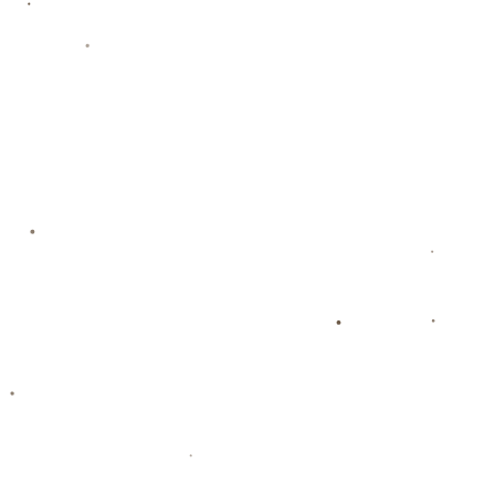
备注信息
*
提交