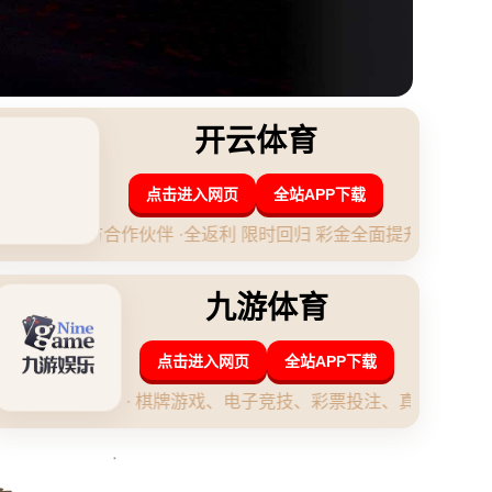
栏目导航
关于熊猫体育
服务优势
团队展示