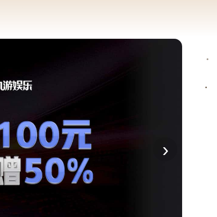
展示
新闻资讯
联系我们
在线咨询